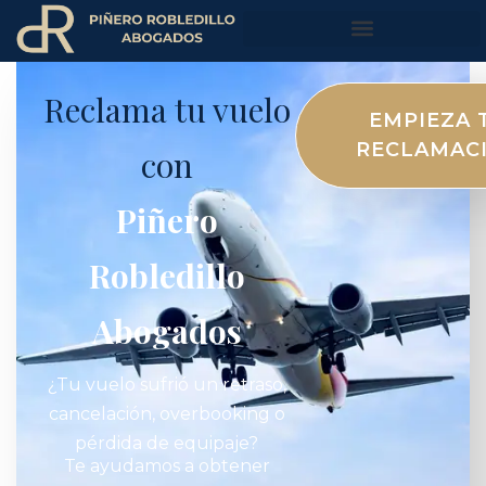
Reclama tu vuelo
EMPIEZA 
RECLAMAC
con
Piñero
Robledillo
Abogados
¿Tu vuelo sufrió un retraso,
cancelación, overbooking o
pérdida de equipaje?
Te ayudamos a obtener