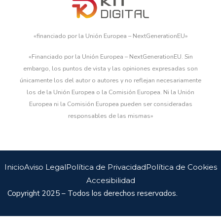
«financiado por la Unión Europea – NextGenerationEU»
«Financiado por la Unión Europea – NextGenerationEU. Sin
embargo, los puntos de vista y las opiniones expresadas son
únicamente los del autor o autores y no reflejan necesariamente
los de la Unión Europea o la Comisión Europea. Ni la Unión
Europea ni la Comisión Europea pueden ser consideradas
responsables de las mismas»
Inicio
Aviso Legal
Política de Privacidad
Política de Cookies
Accesibilidad
Copyright 2025 – Todos los derechos reservados.