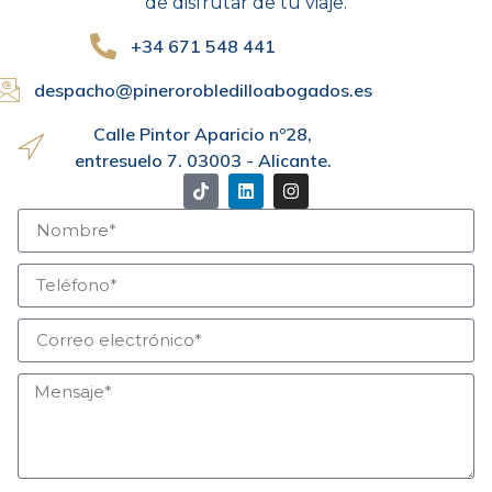
de disfrutar de tu viaje.
+34 671 548 441
despacho@pinerorobledilloabogados.es
Calle Pintor Aparicio nº28,
entresuelo 7. 03003 - Alicante.