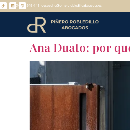
+ 34 671 548 441 | despacho@pinerorobledilloabogados.es
Ana Duato: por qué