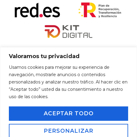
«financiado por la Unión Europea – NextGenerationEU»
Valoramos tu privacidad
«Financiado por la Unión Europea – NextGenerationEU. Sin
Usamos cookies para mejorar su experiencia de
embargo, los puntos de vista y las opiniones expresadas son
navegación, mostrarle anuncios o contenidos
únicamente los del autor o autores y no reflejan necesariamente
personalizados y analizar nuestro tráfico. Al hacer clic en
los de la Unión Europea o la Comisión Europea. Ni la Unión
“Aceptar todo” usted da su consentimiento a nuestro
Europea ni la Comisión Europea pueden ser consideradas
uso de las cookies.
responsables de las mismas»
ACEPTAR TODO
Inicio
Aviso Legal
Política de Privacidad
Política de Cookies
PERSONALIZAR