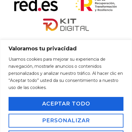
«financiado por la Unión Europea – NextGenerationEU»
Valoramos tu privacidad
«Financiado por la Unión Europea – NextGenerationEU. Sin
Usamos cookies para mejorar su experiencia de
embargo, los puntos de vista y las opiniones expresadas son
navegación, mostrarle anuncios o contenidos
únicamente los del autor o autores y no reflejan necesariamente
personalizados y analizar nuestro tráfico. Al hacer clic en
los de la Unión Europea o la Comisión Europea. Ni la Unión
“Aceptar todo” usted da su consentimiento a nuestro
Europea ni la Comisión Europea pueden ser consideradas
uso de las cookies.
responsables de las mismas»
ACEPTAR TODO
Inicio
Aviso Legal
Política de Privacidad
Política de Cookies
PERSONALIZAR
Accesibilidad