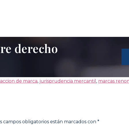
bre derecho
raccion de marca
,
jurisprudencia mercantil
,
marcas reno
s campos obligatorios están marcados con
*