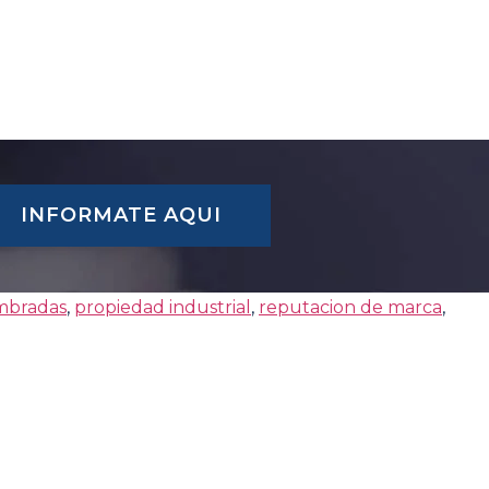
INFORMATE AQUI
mbradas
,
propiedad industrial
,
reputacion de marca
,