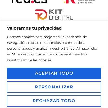
Valoramos tu privacidad
«financiado por la Unión Europea – NextGenerationEU»
Usamos cookies para mejorar su experiencia de
«Financiado por la Unión Europea – NextGenerationEU. Sin embargo,
navegación, mostrarle anuncios o contenidos
los puntos de vista y las opiniones expresadas son únicamente los
personalizados y analizar nuestro tráfico. Al hacer clic
del autor o autores y no reflejan necesariamente los de la Unión
en “Aceptar todo” usted da su consentimiento a
Europea o la Comisión Europea. Ni la Unión Europea ni la Comisión
nuestro uso de las cookies.
Europea pueden ser consideradas responsables de las mismas»
ACEPTAR TODO
PERSONALIZAR
Inicio
Aviso Legal
Política de Privacidad
Política de Cookies
Accesibilidad
Copyright 2025 – Todos los derechos reservados.
RECHAZAR TODO