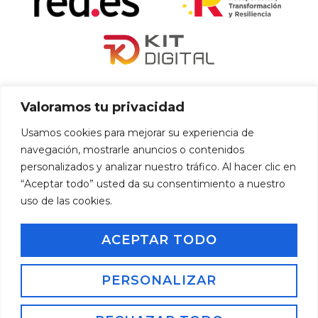
«financiado por la Unión Europea – NextGenerationEU»
Valoramos tu privacidad
«Financiado por la Unión Europea – NextGenerationEU. Sin
Usamos cookies para mejorar su experiencia de
embargo, los puntos de vista y las opiniones expresadas son
navegación, mostrarle anuncios o contenidos
únicamente los del autor o autores y no reflejan necesariamente
personalizados y analizar nuestro tráfico. Al hacer clic en
los de la Unión Europea o la Comisión Europea. Ni la Unión
“Aceptar todo” usted da su consentimiento a nuestro
Europea ni la Comisión Europea pueden ser consideradas
uso de las cookies.
responsables de las mismas»
ACEPTAR TODO
Inicio
Aviso Legal
Política de Privacidad
Política de Cookies
PERSONALIZAR
Accesibilidad
Copyright 2025 – Todos los derechos reservados.