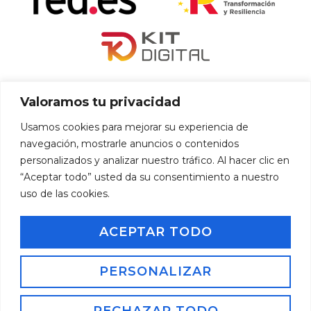
«financiado por la Unión Europea – NextGenerationEU»
Valoramos tu privacidad
«Financiado por la Unión Europea – NextGenerationEU. Sin
Usamos cookies para mejorar su experiencia de
embargo, los puntos de vista y las opiniones expresadas son
navegación, mostrarle anuncios o contenidos
únicamente los del autor o autores y no reflejan necesariamente
personalizados y analizar nuestro tráfico. Al hacer clic en
los de la Unión Europea o la Comisión Europea. Ni la Unión
“Aceptar todo” usted da su consentimiento a nuestro
Europea ni la Comisión Europea pueden ser consideradas
uso de las cookies.
responsables de las mismas»
ACEPTAR TODO
PERSONALIZAR
Inicio
Aviso Legal
Política de Privacidad
Política de Cookies
Accesibilidad
Copyright 2025 – Todos los derechos reservados.
RECHAZAR TODO